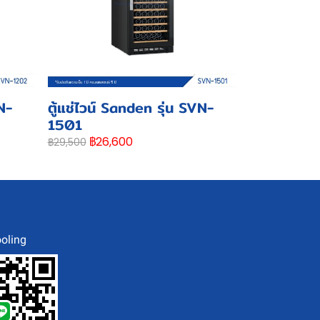
N-
ตู้แช่ไวน์ Sanden รุ่น SVN-
1501
฿26,600
฿29,500
oling