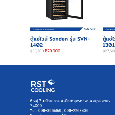
ตู้แช่ไวน์ Sanden รุ่น SVN-
ตู้แช
1402
1301
฿29,000
฿33,300
฿27,50
6 หมู่ 7 ต.บ้านเกาะ อ.เมืองสมุทรสาคร จ.สมุทรสาคร
74000
Tel : 099-3965159 , 096-2263436