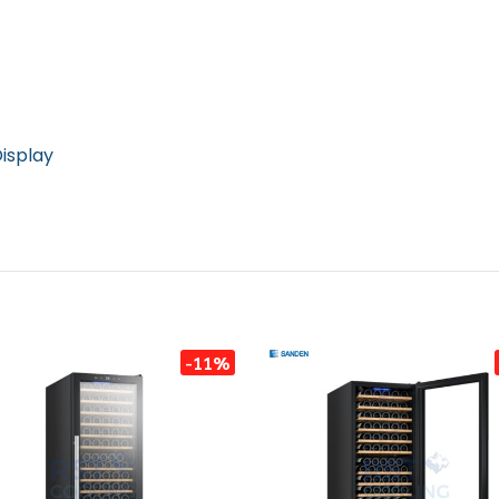
Display
-11%