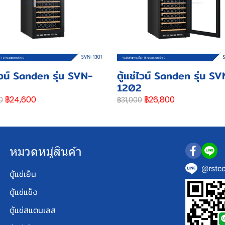
่ไวน์ Sanden รุ่น SVN-
ตู้แช่ไวน์ Sanden รุ่น SV
1202
฿24,600
฿26,800
0
฿31,000
หมวดหมู่สินค้า
@rstco
ตู้แช่เย็น
ตู้แช่แข็ง
ตู้แช่สแตนเลส