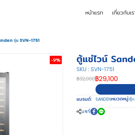
หน้าแรก
เกี่ยวกับเร
Sanden รุ่น SVN-1751
ตู้แช่ไวน์ San
-9%
SKU : SVN-1751
฿29,100
฿32,000
หมวดหมู่:
แบรนด์:
ตู้
SANDEN
แชร์