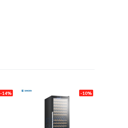
-14%
-10%