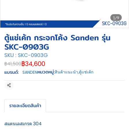
1/9
ตู้แช่เค้ก กระจกโค้ง Sanden รุ่น
SKC-0903G
SKU : SKC-0903G
฿34,600
฿41,500
หมวดหมู่:
แบรนด์:
สินค้าแนะนำ
,
ตู้แช่เค้ก
SANDEN
แชร์
รายละเอียดสินค้า
สแตนเลสเกรด 304