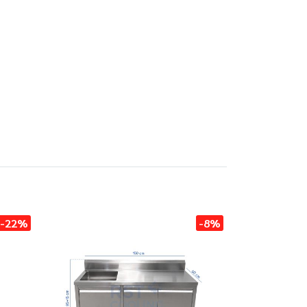
-22%
-8%