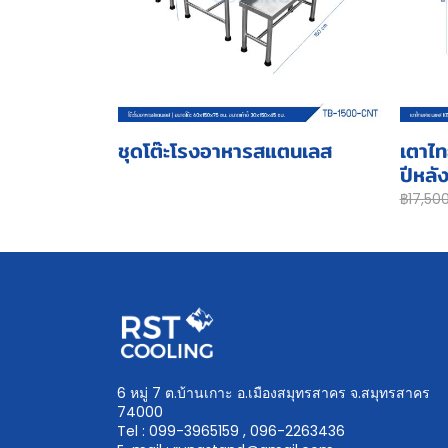
ชุดโต๊ะโรงอาหารสแตนเลส
เตาไท
ปีหลั
฿17,50
6 หมู่ 7 ต.บ้านเกาะ อ.เมืองสมุทรสาคร จ.สมุทรสาคร
74000
Tel : 099-3965159 , 096-2263436