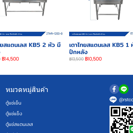
ยสแตนเลส KB5 2 หัว มี
เตาไทยสแตนเลส KB5 1 หั
ง
ปีกหลัง
฿14,500
฿10,500
0
฿13,500
หมวดหมู่สินค้า
@rstco
ตู้แช่เย็น
ตู้แช่แข็ง
ตู้แช่สแตนเลส