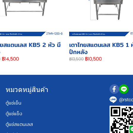
ยสแตนเลส KB5 2 หัว มี
เตาไทยสแตนเลส KB5 1 หั
ง
ปีกหลัง
฿14,500
฿10,500
0
฿13,500
หมวดหมู่สินค้า
@rstco
ตู้แช่เย็น
ตู้แช่แข็ง
ตู้แช่สแตนเลส