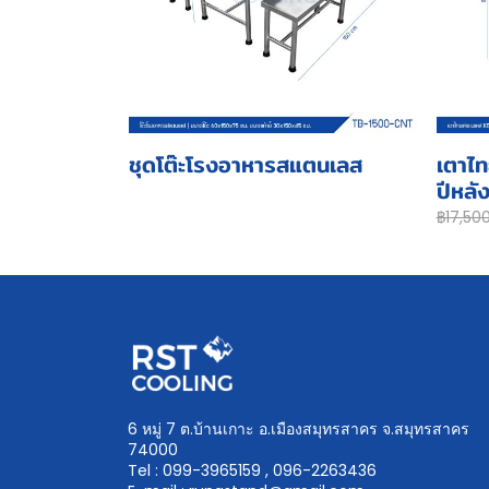
ชุดโต๊ะโรงอาหารสแตนเลส
เตาไท
ปีหลั
฿17,50
6 หมู่ 7 ต.บ้านเกาะ อ.เมืองสมุทรสาคร จ.สมุทรสาคร
74000
Tel : 099-3965159 , 096-2263436