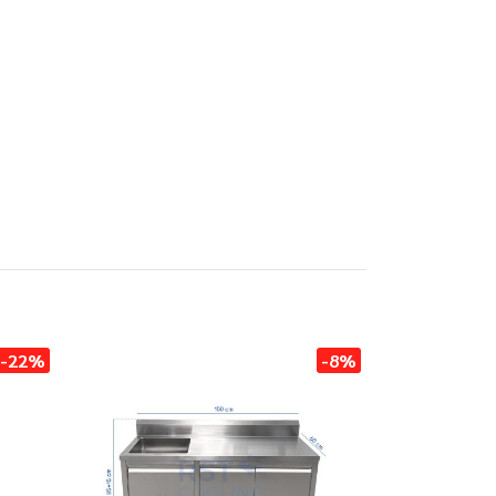
-22%
-8%