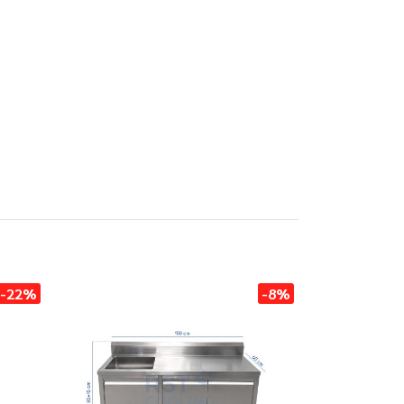
-22%
-8%