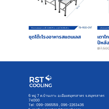
ชุดโต๊ะโรงอาหารสแตนเลส
เตาไท
ปีหลั
฿17,50
6 หมู่ 7 ต.บ้านเกาะ อ.เมืองสมุทรสาคร จ.สมุทรสาคร
74000
Tel : 099-3965159 , 096-2263436