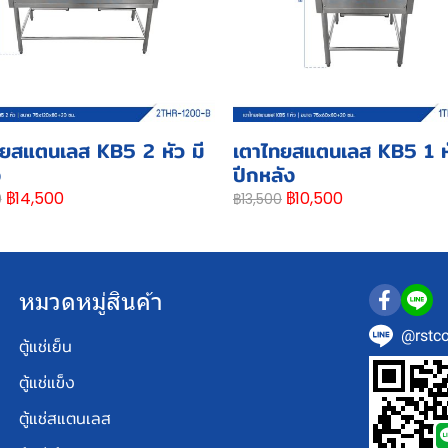
ยสแตนเลส KB5 2 หัว มี
เตาไทยสแตนเลส KB5 1 หั
ง
ปีกหลัง
฿14,500
฿10,500
0
฿13,500
หมวดหมู่สินค้า
@rstco
ตู้แช่เย็น
ตู้แช่แข็ง
ตู้แช่สแตนเลส