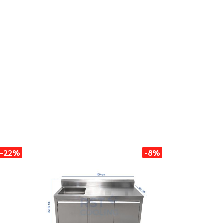
-22%
-8%