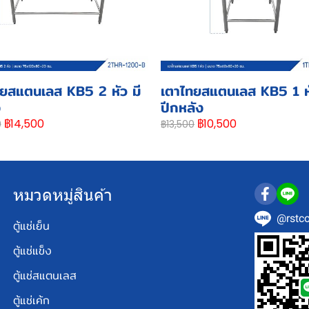
ยสแตนเลส KB5 2 หัว มี
เตาไทยสแตนเลส KB5 1 หั
ง
ปีกหลัง
฿14,500
฿10,500
0
฿13,500
หมวดหมู่สินค้า
@rstco
ตู้แช่เย็น
ตู้แช่แข็ง
ตู้แช่สแตนเลส
ตู้แช่เค้ก