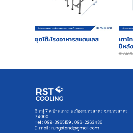
ชุดโต๊ะโรงอาหารสแตนเลส
เตาไท
ปีหลั
฿17,50
6 หมู่ 7 ต.บ้านเกาะ อ.เมืองสมุทรสาคร จ.สมุทรสาคร
74000
Tel : 099-3965159 , 096-2263436
E-mail : rungstand@gmail.com