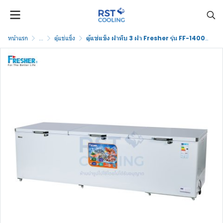
หน้าแรก
...
ตู้แช่แข็ง
ตู้แช่แข็ง ฝาทึบ 3 ฝา Fresher รุ่น FF-1400XS