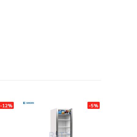
-12%
-5%